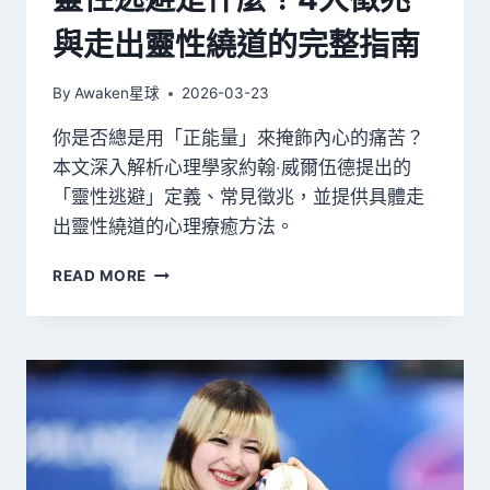
完
與走出靈性繞道的完整指南
整
介
紹
By
Awaken星球
2026-03-23
你是否總是用「正能量」來掩飾內心的痛苦？
本文深入解析心理學家約翰‧威爾伍德提出的
「靈性逃避」定義、常見徵兆，並提供具體走
出靈性繞道的心理療癒方法。
靈
READ MORE
性
逃
避
是
什
麼？
4
大
徵