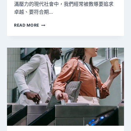
滿壓力的現代社會中，我們經常被教導要追求
卓越、要符合期…
拒
READ MORE
絕
被
定
義
的
自
由
靈
魂：
劉
美
賢
（ALYSA
LIU）
如
何
用