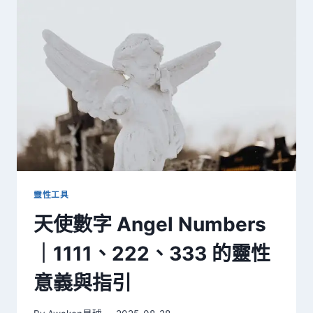
7
大
徵
兆
｜
你
是
否
正
在
經
歷
這
些
靈性工具
靈
天使數字 Angel Numbers
魂
轉
｜1111、222、333 的靈性
化？
意義與指引