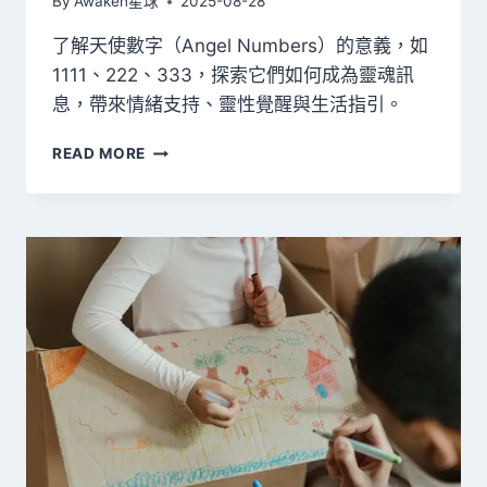
By
Awaken星球
2025-08-28
了解天使數字（Angel Numbers）的意義，如
1111、222、333，探索它們如何成為靈魂訊
息，帶來情緒支持、靈性覺醒與生活指引。
天
READ MORE
使
數
字
ANGEL
NUMBERS
｜
1111、
222、
333
的
靈
性
意
義