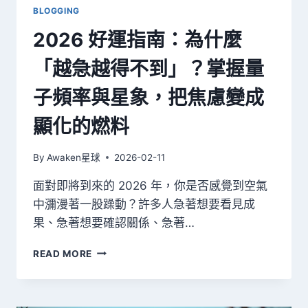
「喜
BLOGGING
悅」
2026 好運指南：為什麼
與
「真
「越急越得不到」？掌握量
實」
滑
子頻率與星象，把焦慮變成
出
生
顯化的燃料
命
的
最
By
Awaken星球
2026-02-11
高
境
面對即將到來的 2026 年，你是否感覺到空氣
界？
中瀰漫著一股躁動？許多人急著想要看見成
果、急著想要確認關係、急著…
2026
READ MORE
好
運
指
南：