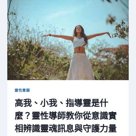
為
什
麼
「越
急
越
得
不
到」？
掌
握
量
子
頻
靈性覺醒
率
高我、小我、指導靈是什
與
星
麼？靈性導師教你從意識實
象，
把
相辨識靈魂訊息與守護力量
焦
慮