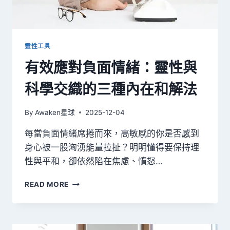
教
你
從
意
識
靈性工具
實
有效應對負面情緒：靈性與
相
辨
科學交織的三種內在和解法
識
靈
魂
By
Awaken星球
2025-12-04
訊
息
每當負面情緒席捲而來，高敏感的你是否感到
與
身心被一股洶湧能量拉扯？明明懂得要保持理
守
性與平和，卻依然陷在焦慮、憤怒…
護
力
有
量
READ MORE
效
應
對
負