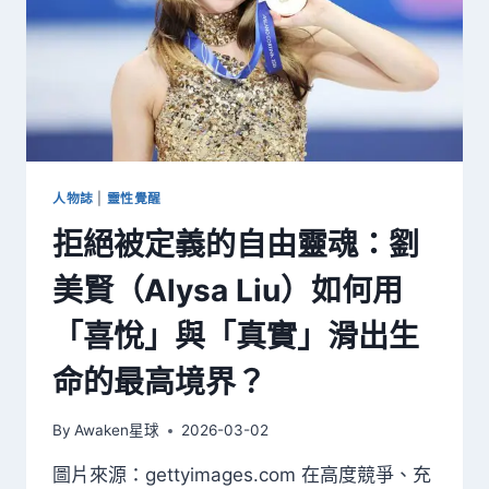
兆
與
走
出
靈
性
繞
道
的
人物誌
|
靈性覺醒
完
拒絕被定義的自由靈魂：劉
整
指
美賢（Alysa Liu）如何用
南
「喜悅」與「真實」滑出生
命的最高境界？
By
Awaken星球
2026-03-02
圖片來源：gettyimages.com 在高度競爭、充