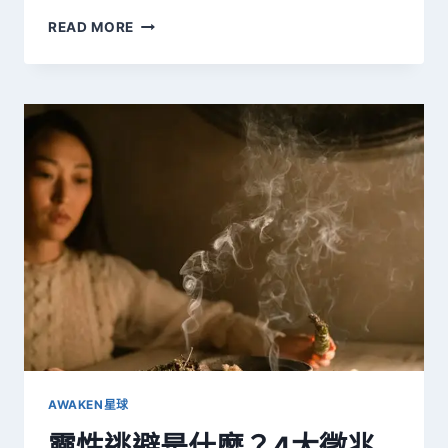
連
READ MORE
好
萊
塢
明
星
都
在
用
的
減
壓
技
巧！
EFT
情
緒
釋
放
AWAKEN星球
術
靈性逃避是什麼？4大徵兆
（TAPPING）