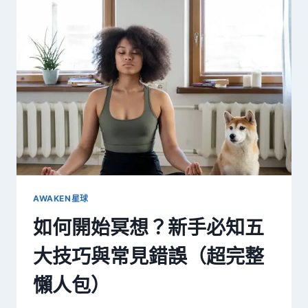
面
情
緒：
靈
性
與
科
學
交
織
的
三
種
內
AWAKEN星球
在
如何開始冥想？新手必知五
和
解
大技巧與常見錯誤（超完整
法
懶人包）