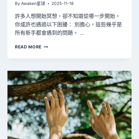
By
Awaken星球
2025-11-18
許多人想開始冥想，卻不知道從哪一步開始。
你或許也遇過以下困擾： 別擔心，這些幾乎是
所有新手都會遇到的問題。 …
如
READ MORE
何
開
始
冥
想？
新
手
必
知
五
大
技
巧
與