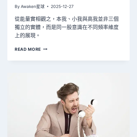
變
By
Awaken星球
2025-12-27
成
顯
從能量實相觀之，本我、小我與高我並非三個
化
獨立的實體，而是同一股意識在不同頻率維度
的
上的展現。
燃
料
高
READ MORE
我、
小
我、
指
導
靈
是
什
麼？
靈
性
導
師