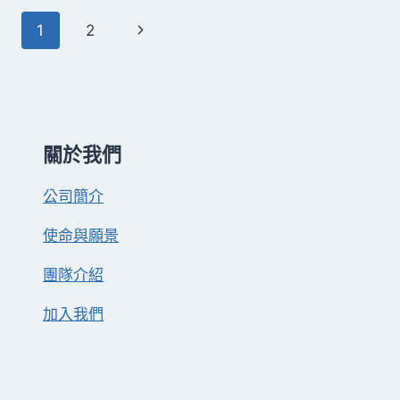
畫
Page
Next
1
2
｜
藝
navigation
Page
術
療
癒，
釋
放
關於我們
情
緒
公司簡介
與
能
使命與願景
量
|
團隊介紹
AWAKEN
星
球
加入我們