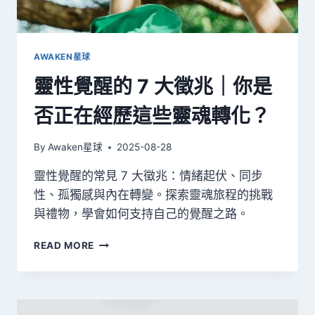
常
見
錯
誤
AWAKEN星球
（超
靈性覺醒的 7 大徵兆｜你是
完
整
否正在經歷這些靈魂轉化？
懶
人
包）
By
Awaken星球
2025-08-28
靈性覺醒的常見 7 大徵兆：情緒起伏、同步
性、孤獨感與內在轉變。探索靈魂旅程的挑戰
與禮物，學會如何支持自己的覺醒之路。
靈
READ MORE
性
覺
醒
的