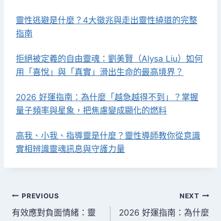
靈性逃避是什麼？4大徵兆與走出靈性繞道的完整
指南
拒絕被定義的自由靈魂：劉美賢（Alysa Liu）如何
用「喜悅」與「真實」滑出生命的最高境界？
2026 好運指南：為什麼「越急越得不到」？掌握
量子頻率與星象，把焦慮變成顯化的燃料
高我、小我、指導靈是什麼？靈性導師教你從意識
實相辨識靈魂訊息與守護力量
文
PREVIOUS
NEXT
有效應對負面情緒：靈
2026 好運指南：為什麼
章