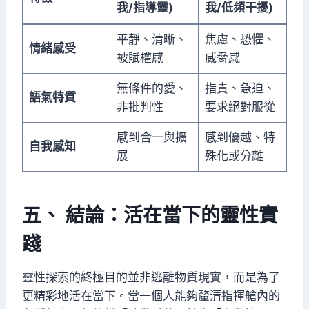
我/指導靈)
我/低頻干擾)
平靜、清晰、
焦慮、恐懼、
情緒感受
被賦權感
威脅感
無條件的愛、
指責、急迫、
語氣特質
非批判性
要求絕對服從
感到合一與擴
感到優越、特
自我感知
展
殊化或分離
五、 結論：活在當下的靈性實
踐
靈性探索的終極目的並非逃離物質現實，而是為了
更精彩地活在當下。當一個人能夠釐清指揮艙內的